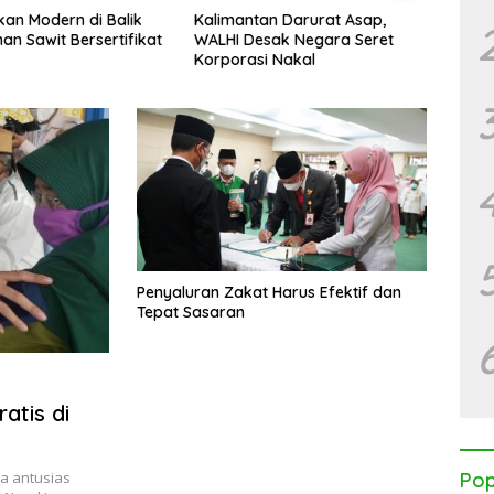
an Modern di Balik
Kalimantan Darurat Asap,
KJC 2
an Sawit Bersertifikat
WALHI Desak Negara Seret
Mang
Korporasi Nakal
Mas, 
Tega
Bente
Penyaluran Zakat Harus Efektif dan
Tepat Sasaran
atis di
ia antusias
Pop