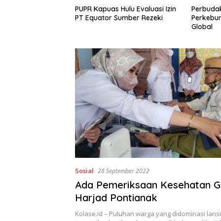
lai Mangrove Lebih
PUPR Kapuas Hulu Evaluasi Izin
Perbudak
r Kayu,
PT Equator Sumber Rezeki
Perkebun
an di Desa Medan
Global
n Ekonomi Pesisir
an
Sosial
28 September 2022
Ada Pemeriksaan Kesehatan Gr
Harjad Pontianak
Kolase.id – Puluhan warga yang didominasi lans