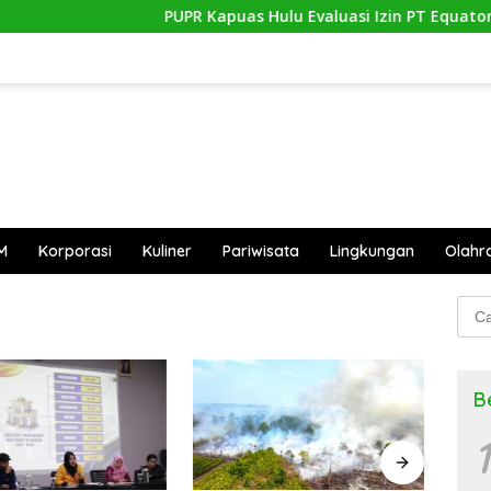
PUPR Kapuas Hulu Evaluasi Izin PT Equator Su
M
Korporasi
Kuliner
Pariwisata
Lingkungan
Olahr
Cari
untu
B
1