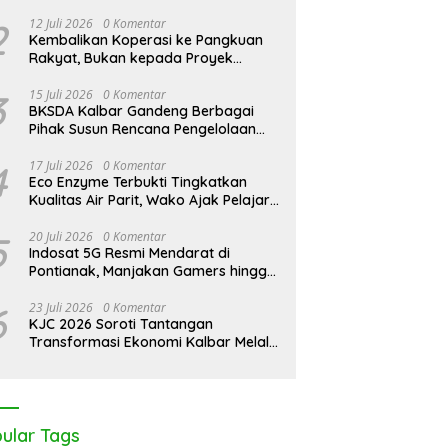
026: Peringati Hari
KJC 2026: Tak Cukup Andalkan
K
2
12 Juli 2026
0 Komentar
rove Sedunia di Medan
APBDes, Kades Medan Mas
T
Kembalikan Koperasi ke Pangkuan
Kolaborasi Lintas Elemen
Ajak Lintas Elemen Bersatu
D
Rakyat, Bukan kepada Proyek
skan Pentingnya Jaga
Jaga Kawasan Mangrove
E
Negara
ng Pesisir Kalbar
3
15 Juli 2026
0 Komentar
BKSDA Kalbar Gandeng Berbagai
Pihak Susun Rencana Pengelolaan
Jangka Panjang Cagar Alam
Karimata 2027-2036
4
17 Juli 2026
0 Komentar
Eco Enzyme Terbukti Tingkatkan
Kualitas Air Parit, Wako Ajak Pelajar
Peduli Lingkungan
5
20 Juli 2026
0 Komentar
Indosat 5G Resmi Mendarat di
Pontianak, Manjakan Gamers hingga
Pemburu AI
6
23 Juli 2026
0 Komentar
KJC 2026 Soroti Tantangan
Transformasi Ekonomi Kalbar Melalui
Sinergi Industri dan Ekonomi Hijau
ular Tags