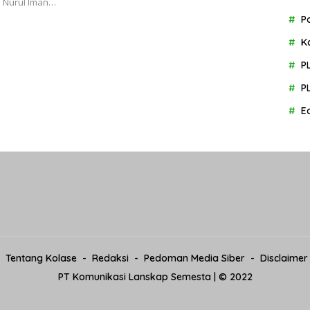
 Nurul Iman…
P
K
P
P
E
Tentang Kolase
Redaksi
Pedoman Media Siber
Disclaimer
PT Komunikasi Lanskap Semesta | © 2022