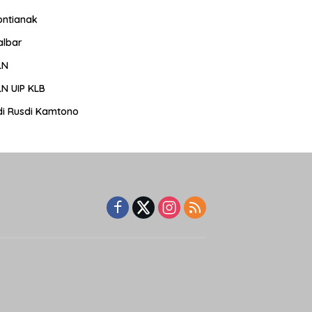
ontianak
albar
LN
LN UIP KLB
di Rusdi Kamtono