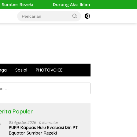
mber Rezeki
Dorong Aksi Iklim Inklusif, HWDI Gembleng
aga
Sosial
PHOTOVOICE
k:
erita Populer
05 Agustus 2026
0 Komentar
PUPR Kapuas Hulu Evaluasi Izin PT
Equator Sumber Rezeki