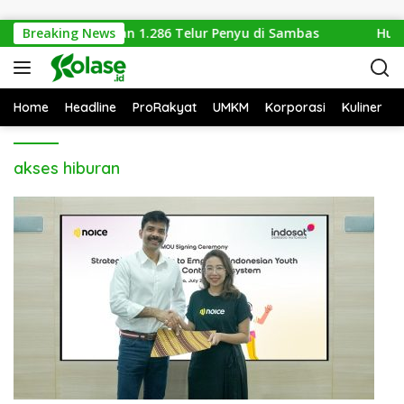
Langsung ke konten
Gabungan Amankan 1.286 Telur Penyu di Sambas
Breaking News
Hutan
Home
Headline
ProRakyat
UMKM
Korporasi
Kuliner
akses hiburan