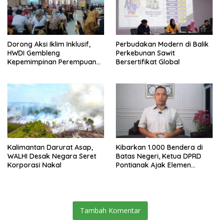
Dorong Aksi Iklim Inklusif,
Perbudakan Modern di Balik
HWDI Gembleng
Perkebunan Sawit
Kepemimpinan Perempuan
Bersertifikat Global
Disabilitas di Pontianak
Kalimantan Darurat Asap,
Kibarkan 1.000 Bendera di
WALHI Desak Negara Seret
Batas Negeri, Ketua DPRD
Korporasi Nakal
Pontianak Ajak Elemen
Bangsa Sukseskan Ekspedisi
Merah Putih 2026
Tambah Komentar