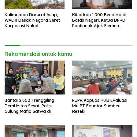
Kalimantan Darurat Asap,
Kibarkan 1.000 Bendera di
WALHI Desak Negara Seret
Batas Negeri, Ketua DPRD
Korporasi Nakal
Pontianak Ajak Elemen
Bangsa Sukseskan Ekspedisi
Merah Putih 2026
Rekomendasi untuk kamu
Bantai 2.600 Trenggiling
PUPR Kapuas Hulu Evaluasi
Demi Mitos Sesat, Polisi
Izin PT Equator Sumber
Gulung Mafia Satwa di
Rezeki
Pontianak Bersama
Setengah Ton Sisik Haram