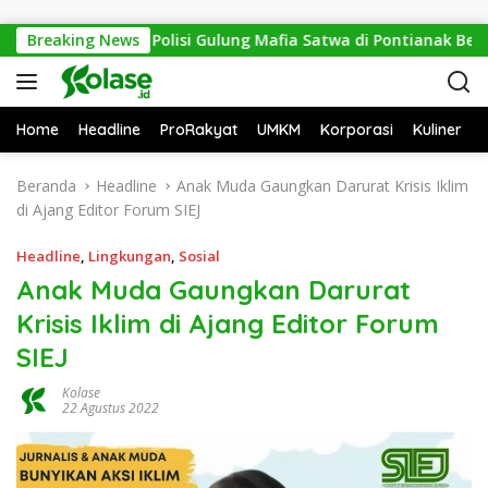
Langsung ke konten
 Mitos Sesat, Polisi Gulung Mafia Satwa di Pontianak Bersama 
Breaking News
Home
Headline
ProRakyat
UMKM
Korporasi
Kuliner
Beranda
Headline
Anak Muda Gaungkan Darurat Krisis Iklim
di Ajang Editor Forum SIEJ
Headline
,
Lingkungan
,
Sosial
Anak Muda Gaungkan Darurat
Krisis Iklim di Ajang Editor Forum
SIEJ
Kolase
22 Agustus 2022