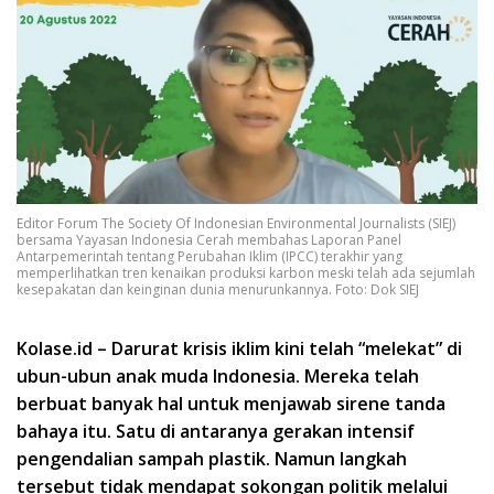
Editor Forum The Society Of Indonesian Environmental Journalists (SIEJ)
bersama Yayasan Indonesia Cerah membahas Laporan Panel
Antarpemerintah tentang Perubahan Iklim (IPCC) terakhir yang
memperlihatkan tren kenaikan produksi karbon meski telah ada sejumlah
kesepakatan dan keinginan dunia menurunkannya. Foto: Dok SIEJ
Kolase.id – Darurat krisis iklim kini telah “melekat” di
ubun-ubun anak muda Indonesia. Mereka telah
berbuat banyak hal untuk menjawab sirene tanda
bahaya itu. Satu di antaranya gerakan intensif
pengendalian sampah plastik. Namun langkah
tersebut tidak mendapat sokongan politik melalui