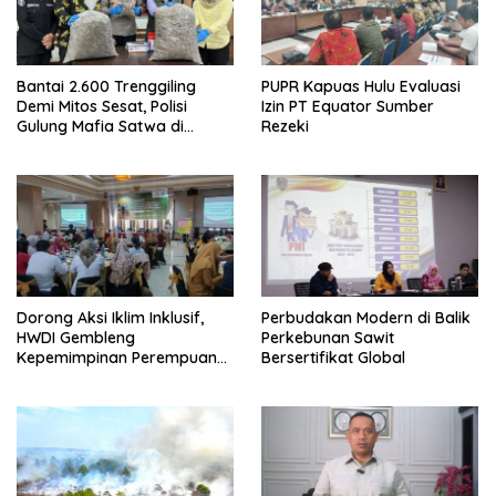
Bantai 2.600 Trenggiling
PUPR Kapuas Hulu Evaluasi
Demi Mitos Sesat, Polisi
Izin PT Equator Sumber
Gulung Mafia Satwa di
Rezeki
Pontianak Bersama
Setengah Ton Sisik Haram
Dorong Aksi Iklim Inklusif,
Perbudakan Modern di Balik
HWDI Gembleng
Perkebunan Sawit
Kepemimpinan Perempuan
Bersertifikat Global
Disabilitas di Pontianak